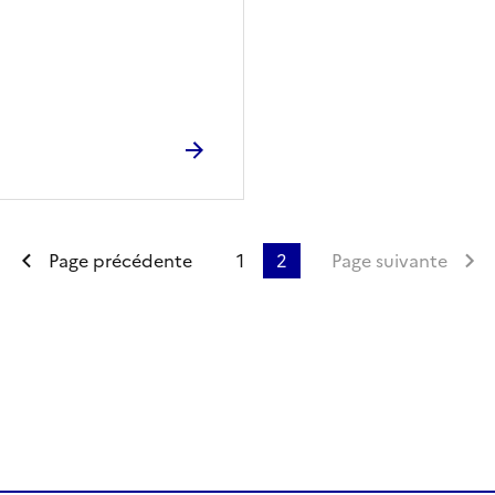
Première page
Page précédente
1
2
Page suivante
ien de la page dans le presse-papier