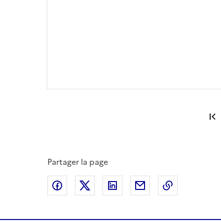
Partager la page
Partager sur Facebook
Partager sur X
Partager sur LinkedIn
Partager par email
Copier le l