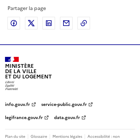
Partager la page
Partager sur Facebook
Partager sur X
Partager sur LinkedIn
Partager par email
Copier le lien de la 
MINISTÈRE
DE LA VILLE
ET DU LOGEMENT
info.gouv.fr
service-public.gouv.fr
legifrance.gouv.fr
data.gouv.fr
Plan du site
Glossaire
Mentions légales
Accessibilité : non