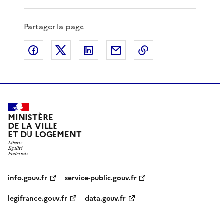
Partager la page
Partager sur Facebook
Partager sur X
Partager sur LinkedIn
Partager par email
Copier le lien de 
MINISTÈRE
DE LA VILLE
ET DU LOGEMENT
info.gouv.fr
service-public.gouv.fr
legifrance.gouv.fr
data.gouv.fr