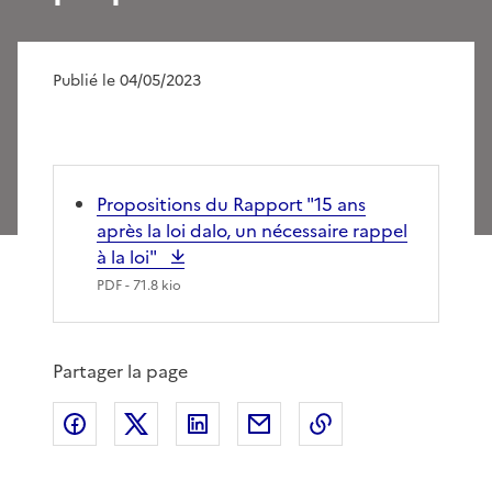
Publié le 04/05/2023
Propositions du Rapport "15 ans
après la loi dalo, un nécessaire rappel
à la loi"
PDF
- 71.8 kio
Partager la page
Partager sur Facebook
Partager sur X
Partager sur LinkedIn
Partager par email
Copier le lien de 