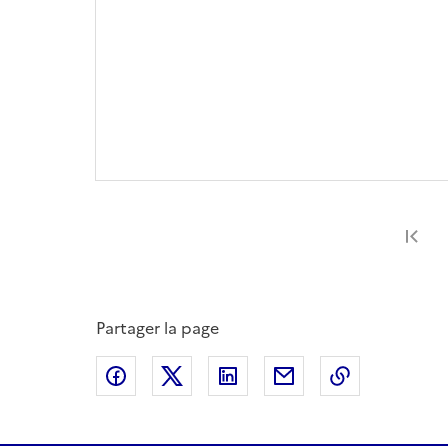
Pr
Partager la page
Partager sur Facebook
Partager sur X
Partager sur LinkedIn
Partager par email
Copier le l