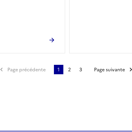
emière page
Page précédente
1
2
3
Page suivante
ien de la page dans le presse-papier