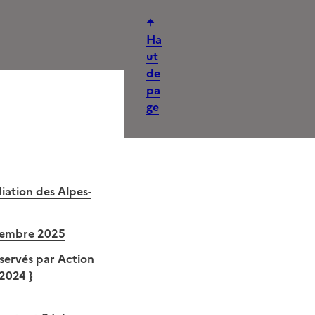
Ha
ut
de
pa
ge
iation des Alpes-
écembre 2025
éservés par Action
n 2024
}