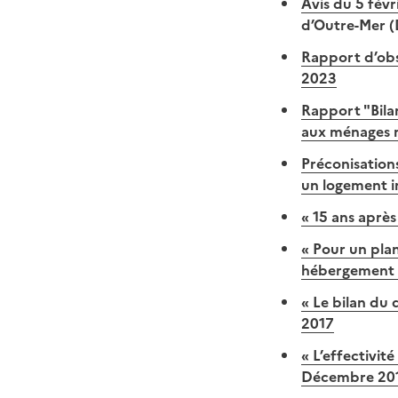
Avis du 5 févr
d’Outre-Mer 
Rapport d’obs
2023
Rapport "Bilan
aux ménages m
Préconisation
un logement i
« 15 ans après 
« Pour un plan
hébergement 
« Le bilan du
2017
« L’effectivi
Décembre 20