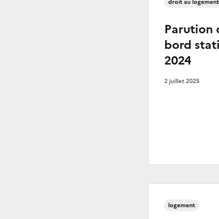
droit au logemen
Parution 
bord stat
2024
2 juillet 2025
logement