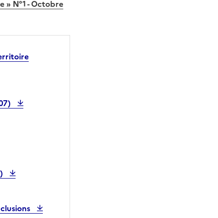
e » N°1 - Octobre
rritoire
007)
9)
nclusions