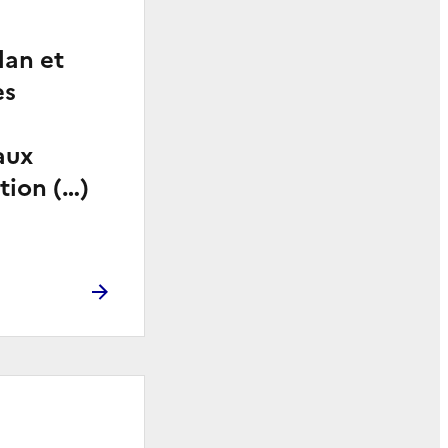
lan et
es
aux
ction (…)