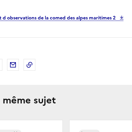
t d observations de la comed des alpes maritimes 2
 Facebook
er sur X
Partager sur LinkedIn
Partager par email
Copier le lien de la page dans le presse-pap
e même sujet