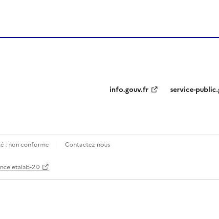
info.gouv.fr
service-public.
ité : non conforme
Contactez-nous
ence etalab-2.0