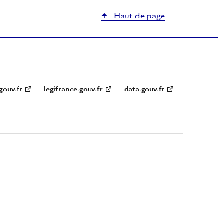
Haut de page
gouv.fr
legifrance.gouv.fr
data.gouv.fr